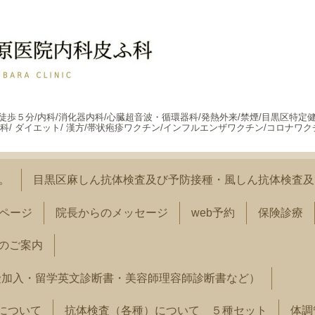
駅徒歩５分/内科/消化器内科/心臓超音波・循環器科/発熱外来/禁煙/目黒区特定
科/ ダイエット/ 漢方/帯状疱疹ワクチン/インフルエンザワクチン/コロナワク
す。
目黒区麻しん抗体検査及び予防接種・風しん抗体検査及
ページ
院長からのメッセージ
web予約
保険診療
のご案内
険加入・留学英文診断書・美容師理容師診断書など）
）について
抗体検査（各種）について ５種セット
体調