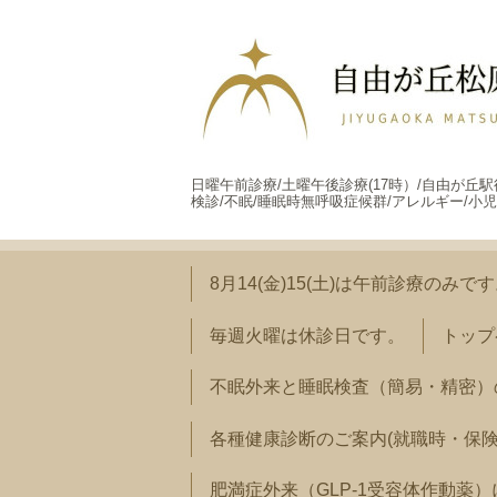
日曜午前診療/土曜午後診療(17時）/自由が丘
検診/不眠/睡眠時無呼吸症候群/アレルギー/小児
8月14(金)15(土)は午前診療のみで
毎週火曜は休診日です。
トップ
不眠外来と睡眠検査（簡易・精密）
各種健康診断のご案内(就職時・保
肥満症外来（GLP-1受容体作動薬