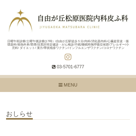
日曜午前診療/土曜午後診療(17時）/自由が丘駅徒歩５分/内科/消化器内科/心臓超音波・循
環器科/発熱外来/禁煙/目黒区特定健診・がん検診/不眠/睡眠時無呼吸症候群/アレルギー/小
児科/ ダイエット/ 漢方/帯状疱疹ワクチン/インフルエンザワクチン/コロナワクチン
03-5701-6777
MENU
おしらせ