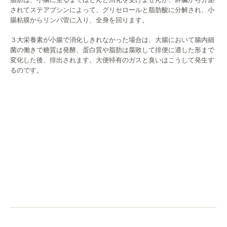
されてステアプシンによって、
グリセロールと脂肪酸に分解され、小
腸粘膜からリンパ管に入り、
全身を回ります。
３大栄養素が小腸で消化しきれなかった場合は、
大腸において腸内細
菌の働きで糖質は発酵、
蛋白質や脂肪は腐敗して排便に適した形まで
変化した後、
排出されます。大便特有のガスと臭いはこうして発生す
るのです。