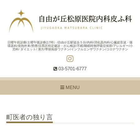
日曜午前診療/土曜午後診療(17時）/自由が丘駅徒歩５分/内科/消化器内科/心臓超音波・循
環器科/発熱外来/禁煙/目黒区特定健診・がん検診/不眠/睡眠時無呼吸症候群/アレルギー/小
児科/ ダイエット/ 漢方/帯状疱疹ワクチン/インフルエンザワクチン/コロナワクチン
03-5701-6777
MENU
町医者の独り言