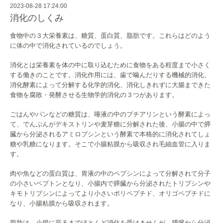
2023-08-28 17:24:00
消化のしくみ
食物中の３大栄養素は、糖質、蛋白質、脂肪です。
これらはどのよう
に体の中で消化されているのでしょう。
消化とは栄養素を体の中に取り込むために食物をある程度まで小さ
く
する働きのことです。消化作用には、
歯で噛んだりする機械的消化、
消化酵素によって分解する化学的消化、
消化しきれずに大腸まできた
食物を腐敗・
発酵させる生物学的消化の３つがあります。
ごはんやパンなどの糖質は、
唾液の中のプチアリンという酵素によっ
て、
でんぷんがデキストリンや麦芽糖に分解された後、
小腸の中で膵
臓から分泌されるアミロプシンという酵素で本格的に
消化されてしょ
糖や乳糖になります。
そこで小腸粘膜から吸収され毛細血管に入りま
す。
肉や魚などの蛋白質は、
胃液の中のペプシンによって分解されて分子
の小さいペプトンとな
り、
小腸内で膵臓から分泌されたトリプシンや
キモトリプシンによって
より小さいポリペプチド、オリゴペプチドに
なり、
小腸粘膜から吸収されます。
脂肪は、小腸に至るまでほとんど消化を受けませんが、
膵臓から分泌