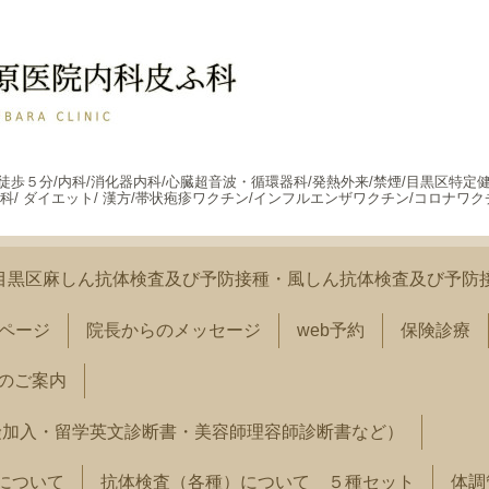
駅徒歩５分/内科/消化器内科/心臓超音波・循環器科/発熱外来/禁煙/目黒区特定
科/ ダイエット/ 漢方/帯状疱疹ワクチン/インフルエンザワクチン/コロナワク
目黒区麻しん抗体検査及び予防接種・風しん抗体検査及び予防
ページ
院長からのメッセージ
web予約
保険診療
のご案内
険加入・留学英文診断書・美容師理容師診断書など）
）について
抗体検査（各種）について ５種セット
体調