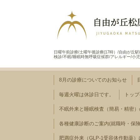
日曜午前診療/土曜午後診療(17時）/自由が丘
検診/不眠/睡眠時無呼吸症候群/アレルギー/小児
8月の診療についてのお知らせ
毎週火曜は休診日です。
トップ
不眠外来と睡眠検査（簡易・精密）
各種健康診断のご案内(就職時・保
肥満症外来（GLP-1受容体作動薬