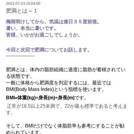
2021-07-23 10:04:00
肥満とは～１
梅雨明けしてから、気温は連日３５度前後。
暑い、本当に暑いです。
皆様、いかがお過ごしでしょうか。
今回と次回で肥満についてお話します。
ｰｰｰｰｰｰｰｰｰｰｰｰ
肥満とは、体内の脂肪組織に過度に脂肪が蓄積されてい
る状態です。
一般に体格から肥満度を判定するには、最近では
BMI(Body Mass Index)という指標を使います。
BMI=体重(kg)÷身長(m)÷身長(m)
です。
正常が18.5以上25未満で、22が最も標準であると考えま
す。
そして、BMIだけでなく体脂肪率も参考にすることが勧
められています。