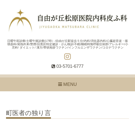
日曜午前診療/土曜午後診療(17時）/自由が丘駅徒歩５分/内科/消化器内科/心臓超音波・循
環器科/発熱外来/禁煙/目黒区特定健診・がん検診/不眠/睡眠時無呼吸症候群/アレルギー/小
児科/ ダイエット/ 漢方/帯状疱疹ワクチン/インフルエンザワクチン/コロナワクチン
03-5701-6777
MENU
町医者の独り言