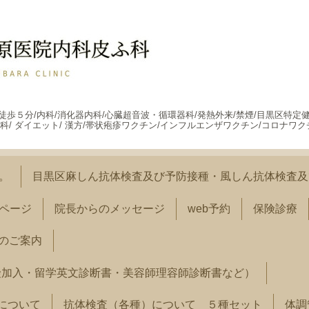
駅徒歩５分/内科/消化器内科/心臓超音波・循環器科/発熱外来/禁煙/目黒区特定
科/ ダイエット/ 漢方/帯状疱疹ワクチン/インフルエンザワクチン/コロナワク
す。
目黒区麻しん抗体検査及び予防接種・風しん抗体検査及
ページ
院長からのメッセージ
web予約
保険診療
のご案内
険加入・留学英文診断書・美容師理容師診断書など）
）について
抗体検査（各種）について ５種セット
体調