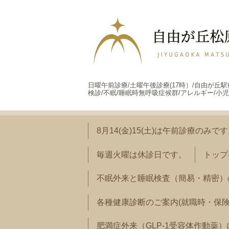
日曜午前診療/土曜午後診療(17時）/自由が丘
検診/不眠/睡眠時無呼吸症候群/アレルギー/小児
8月14(金)15(土)は午前診療のみで
毎週火曜は休診日です。
トップ
不眠外来と睡眠検査（簡易・精密）
各種健康診断のご案内(就職時・保
肥満症外来（GLP-1受容体作動薬