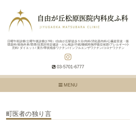
日曜午前診療/土曜午後診療(17時）/自由が丘駅徒歩５分/内科/消化器内科/心臓超音波・循
環器科/発熱外来/禁煙/目黒区特定健診・がん検診/不眠/睡眠時無呼吸症候群/アレルギー/小
児科/ ダイエット/ 漢方/帯状疱疹ワクチン/インフルエンザワクチン/コロナワクチン
03-5701-6777
MENU
町医者の独り言