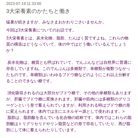
2023-07-19 11:33:00
3大栄養素のかたちと働き
猛暑が続きますが、みなさまおかわりごさいませんか。
今回は3大栄養素についてのお話です。
3大栄養素とは、炭水化物、脂肪、たんぱく質ですよね。
これらの物
質の構造はどうなっていて、
体の中ではどう働いているんでしょう
か？
炭水化物は、糖質とも呼ばれていて、
でんぷんなどは自然界に普通に
存在していますね。
このでんぷんは多糖類で、単糖類が複数つながっ
たものです。
単糖類はいわゆるブドウ糖などのようにこれ以上分解す
ることので
きない糖です。
消化吸収されるのは大部分がブドウ糖で、
その他の単糖類もあります
が、肝臓でブドウ糖に変換されます。
肝臓や筋肉には多糖類のグリコ
ーゲンという形で蓄えられています
が、利用される時はブドウ糖の形
に変えられます。
体内では主にエネルギー源として使われます。
>
脂肪は、脂肪酸を含んでいる化合物の総称です。
体内ではこれらの脂
肪酸はトリグリセリドやリン脂質などの形で存
在していたり、再び脂
肪にして体に蓄えられたりしています。