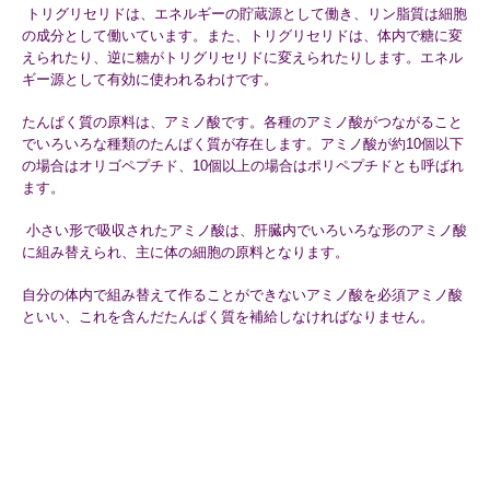
トリグリセリドは、エネルギーの貯蔵源として働き、
リン脂質は細胞
の成分として働いています。また、
トリグリセリドは、体内で糖に変
えられたり、
逆に糖がトリグリセリドに変えられたりします。
エネル
ギー源として有効に使われるわけです。
たんぱく質の原料は、アミノ酸です。
各種のアミノ酸がつながること
でいろいろな種類のたんぱく質が存
在します。アミノ酸が約10個以下
の場合はオリゴペプチド、
10個以上の場合はポリペプチドとも呼ばれ
ます。
小さい形で吸収されたアミノ酸は、
肝臓内でいろいろな形のアミノ酸
に組み替えられ、
主に体の細胞の原料となります。
自分の体内で組み替えて作ることができないアミノ酸を必須アミノ
酸
といい、これを含んだたんぱく質を補給しなければなりません。