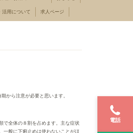
・活用について
求人ページ
時期から注意が必要と思います。
電話
類で全体の８割を占めます。
主な症状
。
一般に下痢止めは使わないことがほ