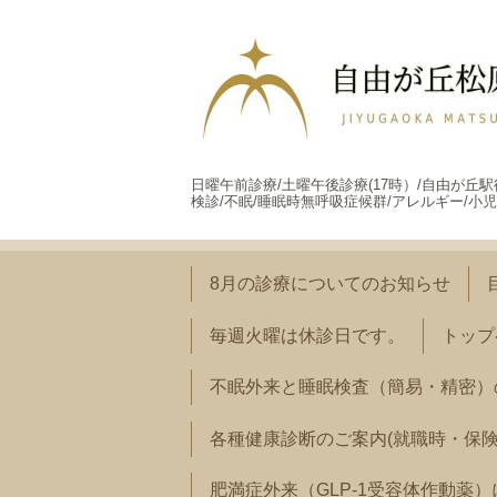
日曜午前診療/土曜午後診療(17時）/自由が丘
検診/不眠/睡眠時無呼吸症候群/アレルギー/小児
8月の診療についてのお知らせ
毎週火曜は休診日です。
トップ
不眠外来と睡眠検査（簡易・精密）
各種健康診断のご案内(就職時・保
肥満症外来（GLP-1受容体作動薬