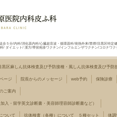
駅徒歩５分/内科/消化器内科/心臓超音波・循環器科/発熱外来/禁煙/目黒区特定
科/ ダイエット/ 漢方/帯状疱疹ワクチン/インフルエンザワクチン/コロナワク
目黒区麻しん抗体検査及び予防接種・風しん抗体検査及び予防
ページ
院長からのメッセージ
web予約
保険診療
のご案内
険加入・留学英文診断書・美容師理容師診断書など）
）について
抗体検査（各種）について ５種セット
体調