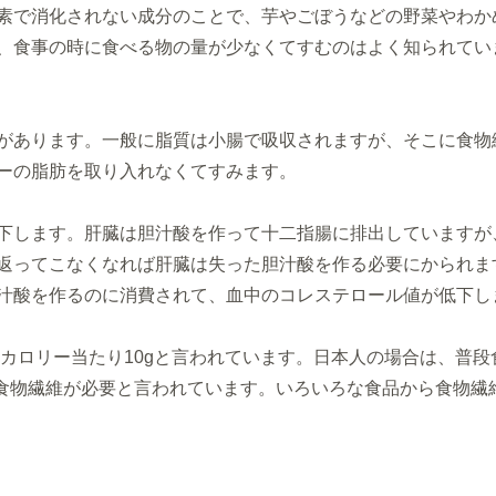
素で消化されない成分のことで、
芋やごぼうなどの野菜やわか
、
食事の時に食べる物の量が少なくてすむのはよく知られてい
があります。
一般に脂質は小腸で吸収されますが、そこに食物
ーの脂肪を取り入れなくてすみま
す。
下します。
肝臓は胆汁酸を作って十二指腸に排出していますが
返ってこなくなれば肝臓は失った胆汁酸を作る必要
にかられま
汁酸を作るのに消費されて、
血中のコレステロール値が低下し
キロカロリー当たり10gと言われています。
日本人の場合は、普段食
の食物繊維が必要と言われています。
いろいろな食品から食物繊