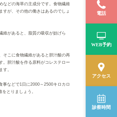
めなどの海草の主成分です。
食物繊維
ますが
、その他の働きはあるのでしょ
電話
繊維があると、
脂質の吸収が妨げら
WEB予約
、
そこに食物繊維があると胆汁酸の再
す。胆汁酸を作る原料がコレステロー
ます。
アクセス
事などで1日に2000～
2500キロカロ
維をとりましょう。
診察時間