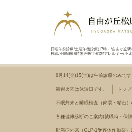
日曜午前診療/土曜午後診療(17時）/自由が丘
検診/不眠/睡眠時無呼吸症候群/アレルギー/小児
8月14(金)15(土)は午前診療のみで
毎週火曜は休診日です。
トップ
不眠外来と睡眠検査（簡易・精密）
各種健康診断のご案内(就職時・保
肥満症外来（GLP-1受容体作動薬