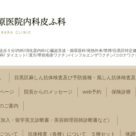
駅徒歩５分/内科/消化器内科/心臓超音波・循環器科/発熱外来/禁煙/目黒区特定
科/ ダイエット/ 漢方/帯状疱疹ワクチン/インフルエンザワクチン/コロナワク
す。
目黒区麻しん抗体検査及び予防接種・風しん抗体検査及
ページ
院長からのメッセージ
web予約
保険診療
のご案内
険加入・留学英文診断書・美容師理容師診断書など）
）について
抗体検査（各種）について ５種セット
体調