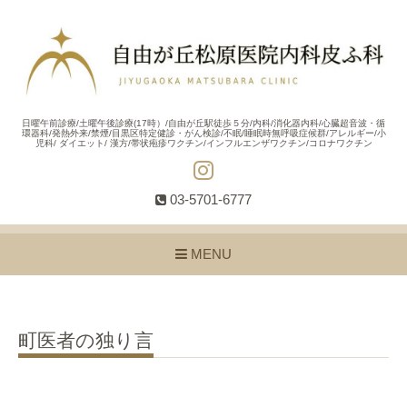
日曜午前診療/土曜午後診療(17時）/自由が丘駅徒歩５分/内科/消化器内科/心臓超音波・循
環器科/発熱外来/禁煙/目黒区特定健診・がん検診/不眠/睡眠時無呼吸症候群/アレルギー/小
児科/ ダイエット/ 漢方/帯状疱疹ワクチン/インフルエンザワクチン/コロナワクチン
03-5701-6777
MENU
町医者の独り言